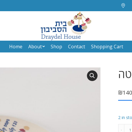
Home
About
Shop
Contact
Shopping Cart
Home
About
Shop
Contact
Shopping Cart
טה
₪
140
2 in st
סביבון