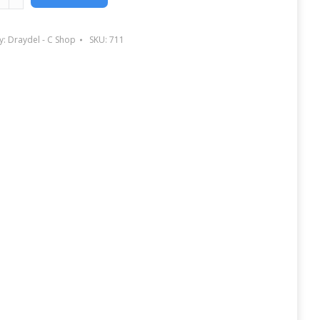
y
y:
Draydel - C Shop
SKU:
711