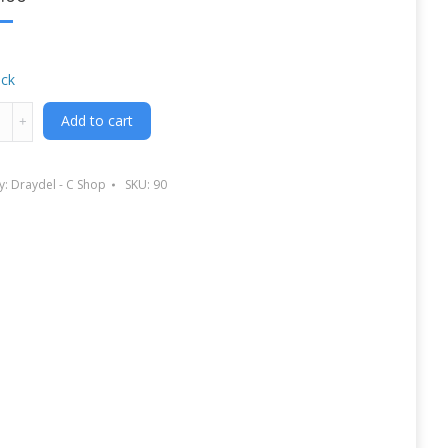
ock
Add to cart
y:
Draydel - C Shop
SKU:
90
y
g
l
cs
y