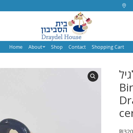
Home
About
Shop
Contact
Shopping Cart
Home
About
Shop
Contact
Shopping Cart
גיל
Bi
Dr
ce
₪
320